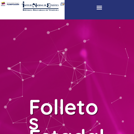
Folleto
s