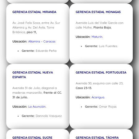
GERENCIA ESTADAL MIRANDA
GERENCIA ESTADAL MONAGAS
Av. José Felix Sosa, entre Av. Sur
Avenida Luis del Valle García con
Altamira y Av. Del Ávila, Torre
calle Molhe,
Planta Baja.
Británica,
piso 11,
Ubicación:
Maturín.
Ubicación:
Altamira – Caracas
Gerente:
Luis Fuentes.
Gerente:
Eduardo Peña
GERENCIA ESTADAL NUEVA
GERENCIA ESTADAL PORTUGUESA
ESPARTA
Avenida 30, esquina con calle 23,
Avenida 31 de Julio, diagonal a
Casa 23-13.
maderas manzanillo,
frente al CC.
31 de julio.
Ubicación:
Acarigua.
Ubicación:
La Asunción.
Gerente:
Omar Rojas
Gerente:
Dannolis Vasquez.
GERENCIA ESTADAL SUCRE
GERENCIA ESTADAL TÁCHIRA