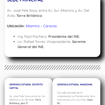
Av. José Felix Sosa, entre Av. Sur Altamira y Av. Del
Ávila,
Torre Británica
.
Ubicación:
Altamira – Caracas
Ing. Raúl Pacheco:
Presidente del INE.
Lic. Rafael Torres: Vicepresidente,
Gerente
General del INE.
GERENCIA ESTADAL DISTRITO
GERENCIA ESTADAL AMAZONAS
CAPITAL
3ra calle principal de la
Av. José Felix Sosa, entre Av. Sur
urbanización La Florida entre 3era
Altamira y Av. Del Ávila,
Torre
transversal y Av. Los Lirios,
Casa
Británica, piso
11.
85.