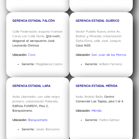
GERENCIA ESTADAL FALCÓN
GERENCIA ESTADAL GUÁRICO
Calle Federación, esquina Vuelvan
Sector Pueblo Nuevo, entre Av.
Caras con Calle Norte,
Qta Ivett,
Bolívar y Miranda, Urbanización
diagonal al aeropuerto José
Doña Elvira, calle José Joaquín,
Leonardo Chirinos
Casa 1603.
Ubicación:
Coro
Ubicación:
San Juan de los Morros
Gerente:
Magdalena Castro
Gerente:
William Ferreira
GERENCIA ESTADAL LARA
GERENCIA ESTADAL MÉRIDA
Avda. Libertador, con calle negro
Avda. Andrés Bello,
Centro
primero, urbanización Patarata,
Comercial Las Tapias, piso 1 al 4.
Edificio FUNREVI, Piso 2,
Barquisimeto.
Ubicación:
Mérida
Ubicación:
Barquisimeto
Gerente:
Yadira Gómez
Gerente:
Javier Bencomo