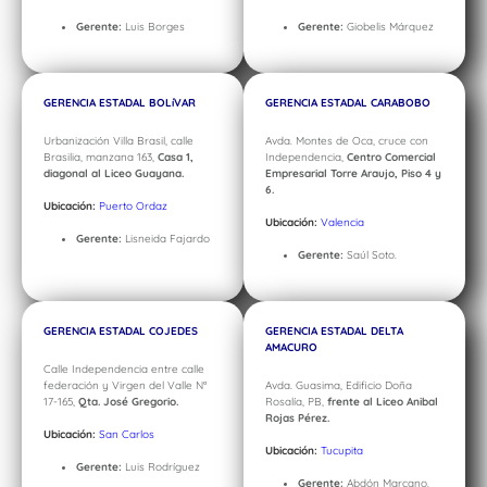
Gerente:
Luis Borges
Gerente:
Giobelis Márquez
GERENCIA ESTADAL BOLí
VAR
GERENCIA ESTADAL CARABOBO
Urbanización Villa Brasil, calle
Avda. Montes de Oca, cruce con
Brasilia, manzana 163,
Casa 1,
Independencia,
Centro Comercial
diagonal al Liceo Guayana.
Empresarial Torre Araujo, Piso 4 y
6.
Ubicación:
Puerto Ordaz
Ubicación:
Valencia
Gerente:
Lisneida Fajardo
Gerente:
Saúl Soto.
GERENCIA ESTADAL COJEDES
GERENCIA ESTADAL DELTA
AMACURO
Calle Independencia entre calle
federación y Virgen del Valle N°
Avda. Guasima, Edificio Doña
17-165,
Qta. José Gregorio.
Rosalía, PB,
frente al Liceo Anibal
Rojas Pérez.
Ubicación:
San Carlos
Ubicación:
Tucupita
Gerente:
Luis Rodríguez
Gerente:
Abdón Marcano.