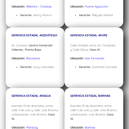
Ubicación:
Altamira – Caracas
Ubicación:
Puerto Ayacucho
Gerente:
Henry Perero
Gerente:
Mileydis Madrid.
GERENCIA ESTADAL ANZOÁTEGUI
GERENCIA ESTADAL APURE
Av. Caracas,
Centro Comercial
Calle Giraldot, entre Av. Carabobo
Videmar, Planta Baja.
y Calle Diana,
Casa 41.
Ubicación:
Barcelona
Ubicación:
San Fernando
Gerente:
Levys Gonzáles.
Gerente:
Leonardo Cerrada
GERENCIA ESTADAL ARAGUA
GERENCIA ESTADAL BARINAS
Avenida 10 de diciembre, entre
Avenida 10 de diciembre, entre
calle 5 de julio y calle Julio Bracho,
calle 5 de julio y calle Julio Bracho,
urbanización Julio Bracho,
Casa
urbanización Julio Bracho,
Casa
16.
16.
Ubicación:
Maracay
Ubicación:
Barinas