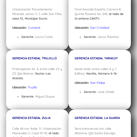
Urbanización Parcelamiento
Final Avenida España, Carrera 8,
Miranda, sector C-1, calle San Félix,
Quinta Roxana No. 043,
al lado de
casa 12, Municipio Sucre.
la antena CANTV.
Ubicación:
Cumaná.
Ubicación:
San Cristóbal
Gerente:
Laura Costa
Gerente:
Jesús Ramírez
GERENCIA ESTADAL TRUJILLO
GERENCIA ESTADAL YARACUY
Prolongación Av. 4, entre calle 22 y
Sexta Avda. entre calles 6 y 7.
23, Qta Belmar,
Sector Las
Edificio.
Noville, Número 6-16.
Acacias.
Ubicación:
San Felipe
Ubicación:
Trujillo
Gerente:
José Oñate
Gerente:
Miguel Duque
GERENCIA ESTADAL ZULIA
GERENCIA ESTADAL LA GUAIRA
Calle 66 con Avda. 11, Urbanización
3era transversal con calle
Maracaibo II, Casa 01-10,
al lado
Alfarería, Qta Santa Eduvigis.